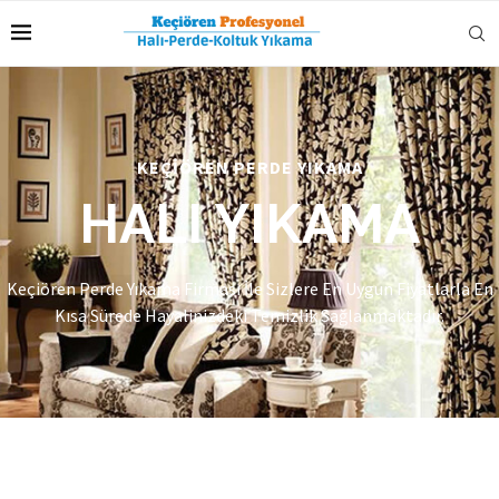
KEÇİÖREN PERDE YIKAMA
HALI YIKAMA
Keçiören Perde Yıkama Firması İle Sizlere En Uygun Fiyatlarla En
Kısa Sürede Hayalinizdeki Temizlik Sağlanmaktadır.