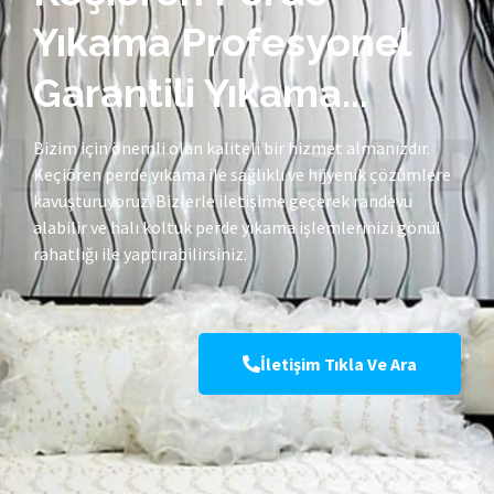
Yıkama Profesyonel
Garantili Yıkama...
Bizim için önemli olan kaliteli bir hizmet almanızdır.
Keçiören perde yıkama ile sağlıklı ve hijyenik çözümlere
kavuşturuyoruz. Bizlerle iletişime geçerek randevu
alabilir ve halı koltuk perde yıkama işlemlerinizi gönül
rahatlığı ile yaptırabilirsiniz.
İletişim Tıkla Ve Ara